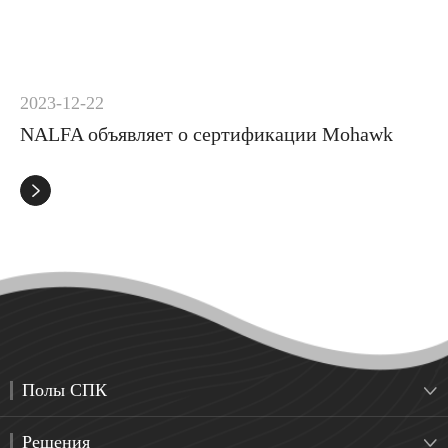
2023-12-22
NALFA объявляет о сертификации Mohawk

Полы СПК

Решения
