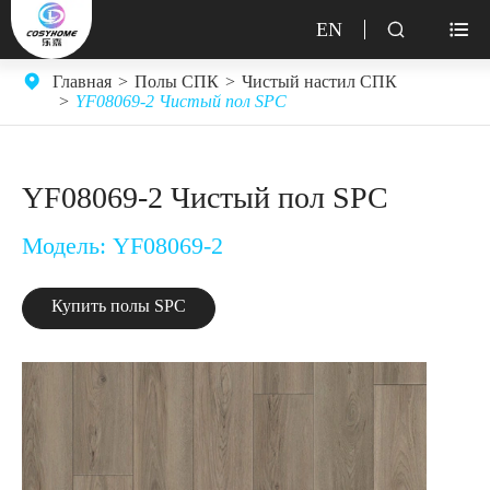
EN


Главная
Полы СПК
Чистый настил СПК
YF08069-2 Чистый пол SPC
YF08069-2 Чистый пол SPC
Модель: YF08069-2
Купить полы SPC