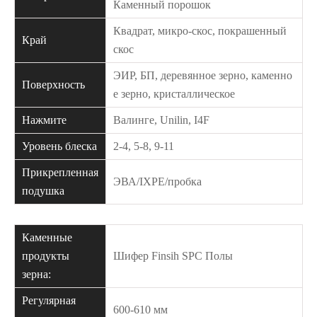
Каменный порошок
Квадрат, микро-скос, покрашенный
Край
скос
ЭИР, БП, деревянное зерно, каменно
Поверхность
е зерно, кристаллическое
Нажмите
Валинге, Unilin, I4F
Уровень блеска
2-4, 5-8, 9-11
Прикрепленная
ЭВА/IXPE/пробка
подушка
Каменные
продукты
Шифер Finsih SPC Полы
зерна:
Регулярная
600-610 мм