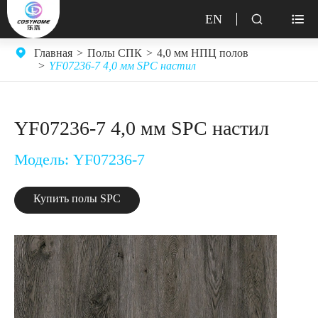
EN


Главная
Полы СПК
4,0 мм НПЦ полов
YF07236-7 4,0 мм SPC настил
YF07236-7 4,0 мм SPC настил
Модель: YF07236-7
Купить полы SPC