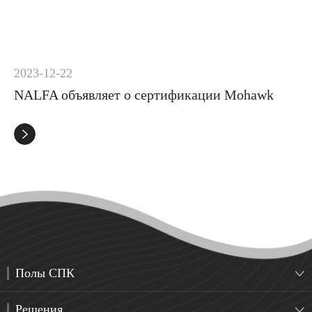
2023-12-22
NALFA объявляет о сертификации Mohawk

Полы СПК

Решения
