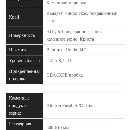
Каменный порошок
Квадрат, микро-скос, покрашенный
Край
скос
ЭИР, БП, деревянное зерно,
Поверхность
каменное зерно, Криста
Нажмите
Валинге, Unilin, I4F
Уровень блеска
2-4, 5-8, 9-11
Прикрепленная
ЭВА/IXPE/пробка
подушка
Каменные
продукты
Шифер Finsih SPC Полы
зерна:
Регулярная
600-610 мм