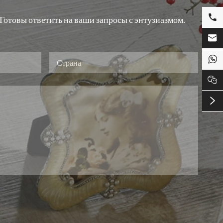

отовы ответить на ваши запросы с энтузиазмом.



