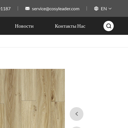
01187
service@cosyleader.com
EN



Новости
Контакты Нас

