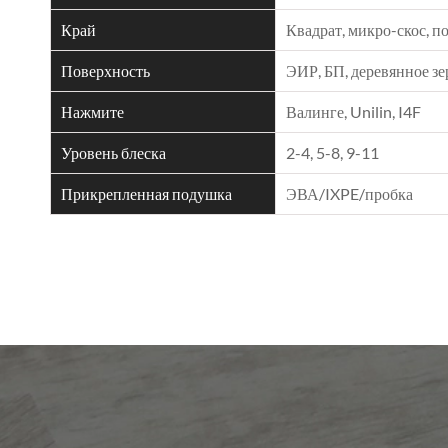
Край
Квадрат, микро-скос, 
Поверхность
ЭИР, БП, деревянное зе
Нажмите
Валинге, Unilin, I4F
Уровень блеска
2-4, 5-8, 9-11
Прикрепленная подушка
ЭВА/IXPE/пробка