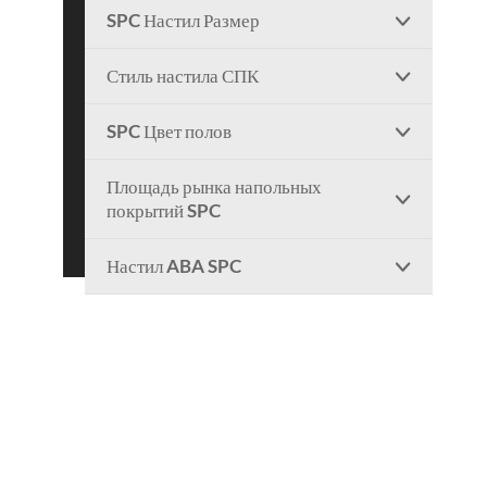
SPC Настил Размер

Стиль настила СПК

SPC Цвет полов

Площадь рынка напольных

покрытий SPC
Настил ABA SPC
