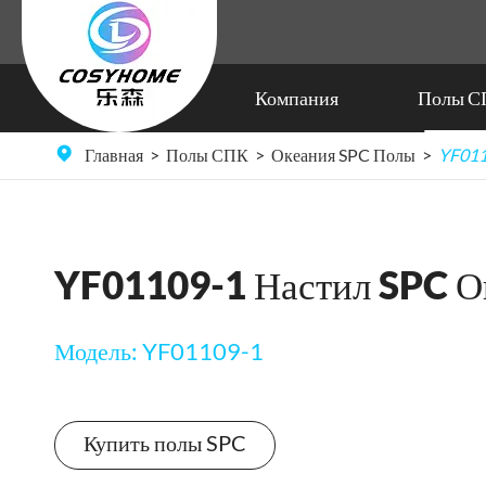
Компания
Полы С
Экзотические деревянные полы SPC
Главная
Полы СПК
Океания SPC Полы
YF011
YF01109-1 Настил SPC О
Модель: YF01109-1
Купить полы SPC