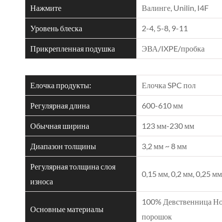
Нажмите
Валинге, Unilin, I4F
Уровень блеска
2-4, 5-8, 9-11
Прикрепленная подушка
ЭВА/IXPE/пробка
Елочка продукты:
Елочка SPC пол
Регулярная длина
600-610 мм
Обычная ширина
123 мм-230 мм
Диапазон толщины
3,2 мм ~ 8 мм
Регулярная толщина слоя
0,15 мм, 0,2 мм, 0,25 мм
износа
100% Девственница Н
Основные материалы
порошок