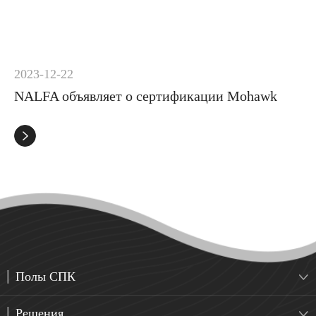
2023-12-22
NALFA объявляет о сертификации Mohawk

Полы СПК

Решения
