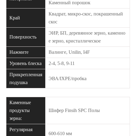
Каменный порошок
Квадрат, микро-скос, покрашенный
Край
скос
ЭИР, БП, деревянное зерно, каменно
Поверхность
е зерно, кристаллическое
Нажмите
Валинге, Unilin, I4F
Уровень блеска
2-4, 5-8, 9-11
Прикрепленная
ЭВА/IXPE/пробка
подушка
Каменные
продукты
Шифер Finsih SPC Полы
зерна:
Регулярная
600-610 мм