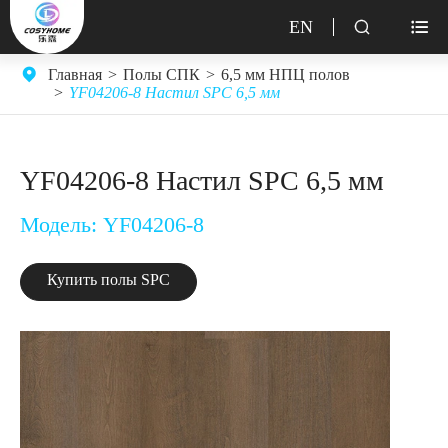
EN


Главная
Полы СПК
6,5 мм НПЦ полов
YF04206-8 Настил SPC 6,5 мм
YF04206-8 Настил SPC 6,5 мм
Модель: YF04206-8
Купить полы SPC