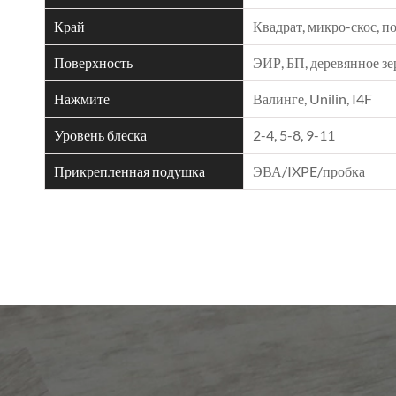
Край
Квадрат, микро-скос, 
Поверхность
ЭИР, БП, деревянное зе
Нажмите
Валинге, Unilin, I4F
Уровень блеска
2-4, 5-8, 9-11
Прикрепленная подушка
ЭВА/IXPE/пробка