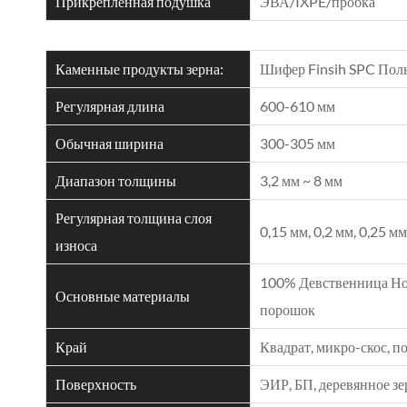
Прикрепленная подушка
ЭВА/IXPE/пробка
Каменные продукты зерна:
Шифер Finsih SPC Пол
Регулярная длина
600-610 мм
Обычная ширина
300-305 мм
Диапазон толщины
3,2 мм ~ 8 мм
Регулярная толщина слоя
0,15 мм, 0,2 мм, 0,25 мм
износа
100% Девственница Н
Основные материалы
порошок
Край
Квадрат, микро-скос, 
Поверхность
ЭИР, БП, деревянное зе