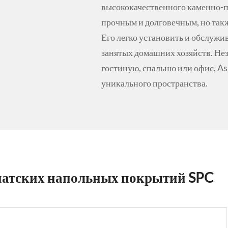
высококачественного каменно-пл
прочным и долговечным, но так
Его легко установить и обслужи
занятых домашних хозяйств. Нез
гостиную, спальню или офис, As
уникального пространства.
атских напольных покрытий SPC