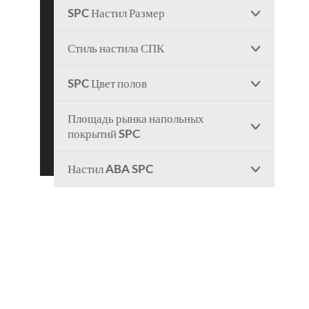
SPC Настил Размер

Стиль настила СПК

SPC Цвет полов

Площадь рынка напольных

покрытий SPC
Настил ABA SPC
