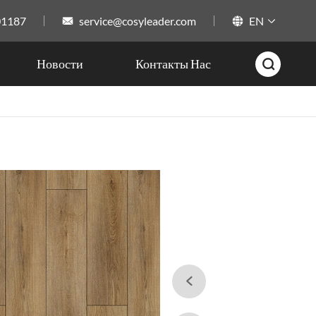
01187
service@cosyleader.com
EN



Новости
Контакты Нас

