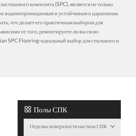
астикового композита (SPC), является не только
же водонепроницаемым и устойчивым к царапинам.
вать, что делает его практичным выбором для
ависимо от того, ремонтируете ли вы свою
ian SPC Flooring-идеальный выбор для стильного и

Полы СПК
Отделка поверхности настила СПК
