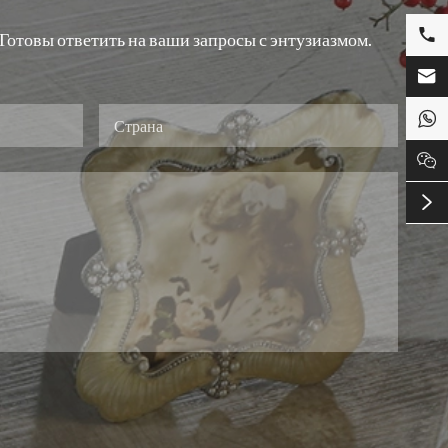

отовы ответить на ваши запросы с энтузиазмом.



