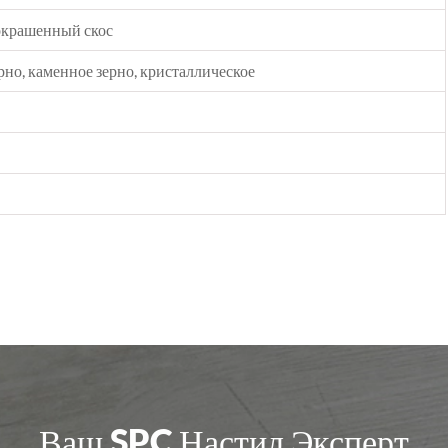
покрашенный скос
рно, каменное зерно, кристаллическое
Ваш SPC Настил Эксперт