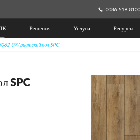
0086-519-810

ПК
Решения
Услуги
Ресурсы
062-07 Азиатский пол SPC
ол SPC