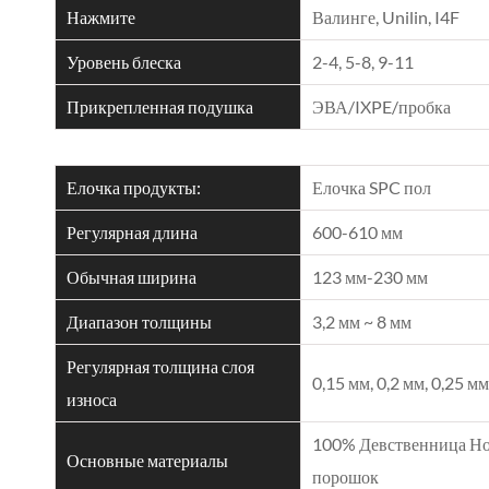
Нажмите
Валинге, Unilin, I4F
Уровень блеска
2-4, 5-8, 9-11
Прикрепленная подушка
ЭВА/IXPE/пробка
Елочка продукты:
Елочка SPC пол
Регулярная длина
600-610 мм
Обычная ширина
123 мм-230 мм
Диапазон толщины
3,2 мм ~ 8 мм
Регулярная толщина слоя
0,15 мм, 0,2 мм, 0,25 мм
износа
100% Девственница Н
Основные материалы
порошок