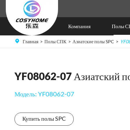
Компания
Полы С
Экзотические деревянные полы SPC
Главная
Полы СПК
Азиатские полы SPC
YF08
YF08062-07 Азиатский п
Модель: YF08062-07
Купить полы SPC